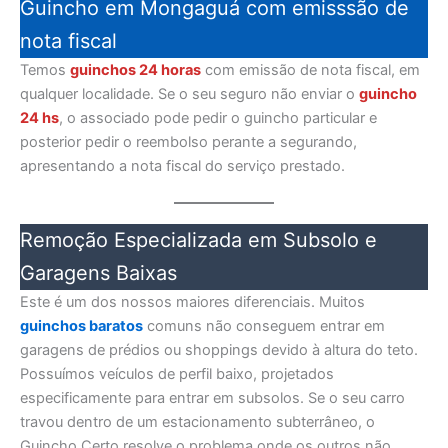
Guincho em Mongaguá com emisssão de
nota fiscal
Temos
guinchos 24 horas
com emissão de nota fiscal, em
qualquer localidade. Se o seu seguro não enviar o
guincho
24 hs
, o associado pode pedir o guincho particular e
posterior pedir o reembolso perante a segurando,
apresentando a nota fiscal do serviço prestado.
Remoção Especializada em Subsolo e
Garagens Baixas
Este é um dos nossos maiores diferenciais. Muitos
guinchos baratos
comuns não conseguem entrar em
garagens de prédios ou shoppings devido à altura do teto.
Possuímos veículos de perfil baixo, projetados
especificamente para entrar em subsolos. Se o seu carro
travou dentro de um estacionamento subterrâneo, o
Guincho Certo resolve o problema onde os outros não