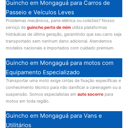
Guincho em Mongaguá para Carros de
Passeio e Veículos Leves
Problemas mecânicos, pane elétrica ou colisões? Nosso
serviço de
guincho perto de mim
utiliza plataformas
hidráulicas de última geração, garantindo que seu carro seja
transportado sem nenhum dano adicional. Atendemos
modelos nacionais e importados com cuidado premium.
Guincho em Mongaguá para motos com
Equipamento Especializado
Transportar uma moto exige cintas de fixação específicas e
conhecimento técnico para não danificar a carenagem ou a
suspensão. Somos especialistas em
auto socorro
para
motos em toda região.
Guincho em Mongaguá para Vans e
Utilitários