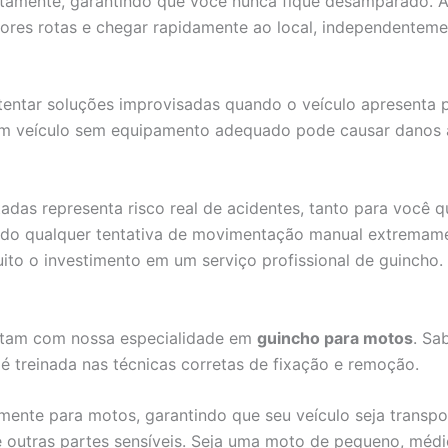
uptamente, garantindo que você nunca fique desamparado.
ores rotas e chegar rapidamente ao local, independentemen
entar soluções improvisadas quando o veículo apresenta p
m veículo sem equipamento adequado pode causar danos à 
das representa risco real de acidentes, tanto para você q
nando qualquer tentativa de movimentação manual extremam
o o investimento em um serviço profissional de guincho.
ontam com nossa especialidade em
guincho para motos
. Sa
 é treinada nas técnicas corretas de fixação e remoção.
mente para motos, garantindo que seu veículo seja transp
utras partes sensíveis. Seja uma moto de pequeno, médio