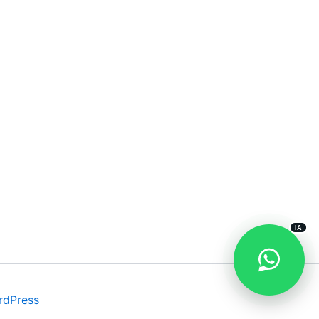
IA
rdPress