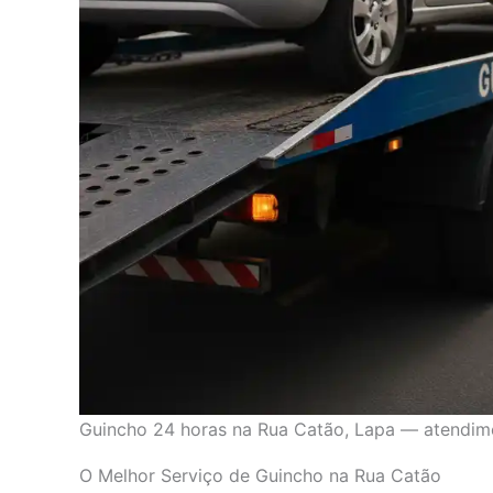
Guincho 24 horas na Rua Catão, Lapa — atendim
O Melhor Serviço de Guincho na Rua Catão