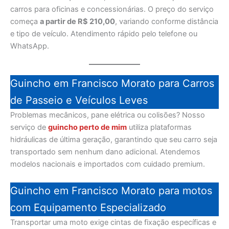
carros para oficinas e concessionárias. O preço do serviço
começa
a partir de R$ 210,00
, variando conforme distância
e tipo de veículo. Atendimento rápido pelo telefone ou
WhatsApp.
Guincho em Francisco Morato para Carros
de Passeio e Veículos Leves
Problemas mecânicos, pane elétrica ou colisões? Nosso
serviço de
guincho perto de mim
utiliza plataformas
hidráulicas de última geração, garantindo que seu carro seja
transportado sem nenhum dano adicional. Atendemos
modelos nacionais e importados com cuidado premium.
Guincho em Francisco Morato para motos
com Equipamento Especializado
Transportar uma moto exige cintas de fixação específicas e