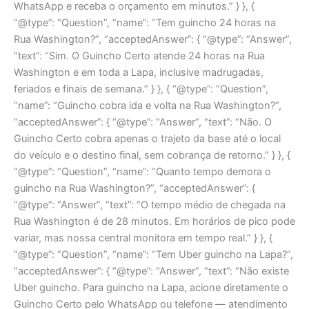
WhatsApp e receba o orçamento em minutos.” } }, {
“@type”: “Question”, “name”: “Tem guincho 24 horas na
Rua Washington?”, “acceptedAnswer”: { “@type”: “Answer”,
“text”: “Sim. O Guincho Certo atende 24 horas na Rua
Washington e em toda a Lapa, inclusive madrugadas,
feriados e finais de semana.” } }, { “@type”: “Question”,
“name”: “Guincho cobra ida e volta na Rua Washington?”,
“acceptedAnswer”: { “@type”: “Answer”, “text”: “Não. O
Guincho Certo cobra apenas o trajeto da base até o local
do veículo e o destino final, sem cobrança de retorno.” } }, {
“@type”: “Question”, “name”: “Quanto tempo demora o
guincho na Rua Washington?”, “acceptedAnswer”: {
“@type”: “Answer”, “text”: “O tempo médio de chegada na
Rua Washington é de 28 minutos. Em horários de pico pode
variar, mas nossa central monitora em tempo real.” } }, {
“@type”: “Question”, “name”: “Tem Uber guincho na Lapa?”,
“acceptedAnswer”: { “@type”: “Answer”, “text”: “Não existe
Uber guincho. Para guincho na Lapa, acione diretamente o
Guincho Certo pelo WhatsApp ou telefone — atendimento