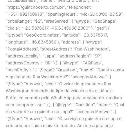
“LocalBusiness”, “name”: “Guincho Certo”, “url”:
“https://guinchocerto.com.br”, “telephone”:
“+5511992100918”, “openingHours”: “Mo-Su 00:00-23:59”,
“priceRange”: “$$”, “areaServed”: { “@type”: “GeoShape”,
“circle”: “-23.5378617 -46.6345956 2000” }, “geo”: {
“@type”: “GeoCoordinates”, “latitude”: -23.5378617,
“longitude”: -46.6345956 }, “address”: { “@type”:
“PostalAddress”, “streetAddress”: “Rua Washington”,
“addressLocality”: “Lapa”, “addressRegion”: “SP”,
“addressCountry”: “BR” } }, { “@type”: “FAQPage”,
“mainEntity”: [ { “@type”: “Question”, “name”: “Quanto custa
o guincho na Rua Washington?”, “acceptedAnswer”: {
“@type”: “Answer”, “text”: “O valor do guincho na Rua
Washington depende do tipo de veículo e da distância.
Entre em contato pelo WhatsApp para orçamento imediato
sem compromisso.” } }, { “@type”: “Question”, “name”: “Qual
é o valor de um guincho na Lapa?”, “acceptedAnswer”: {
“@type”: “Answer”, “text”: “O serviço de guincho na Lapa é
cobrado por saída mais km rodado. Acione agora pelo