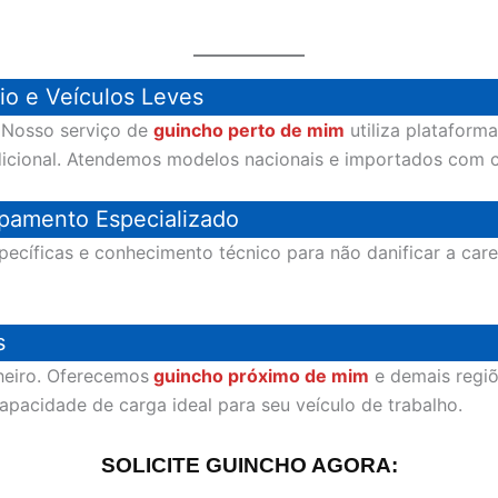
io e Veículos Leves
? Nosso serviço de
guincho perto de mim
utiliza plataforma
dicional. Atendemos modelos nacionais e importados com 
pamento Especializado
pecíficas e conhecimento técnico para não danificar a ca
s
heiro. Oferecemos
guincho próximo de mim
e demais regiõ
capacidade de carga ideal para seu veículo de trabalho.
SOLICITE GUINCHO AGORA: