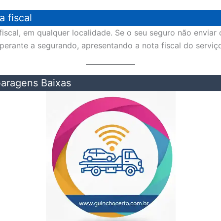
 fiscal
iscal, em qualquer localidade. Se o seu seguro não enviar 
 perante a segurando, apresentando a nota fiscal do serviç
aragens Baixas