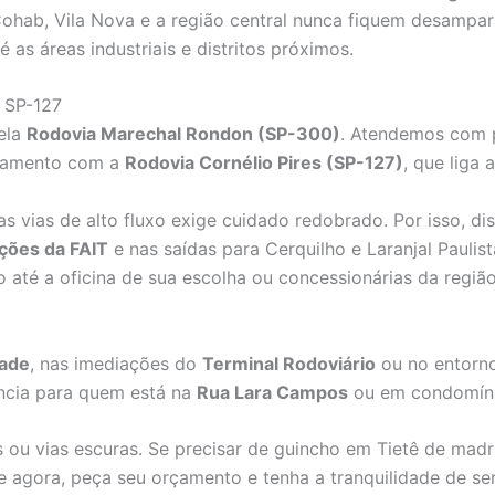
ohab, Vila Nova e a região central nunca fiquem desampa
as áreas industriais e distritos próximos.
 SP-127
pela
Rodovia Marechal Rondon (SP-300)
. Atendemos com p
oncamento com a
Rodovia Cornélio Pires (SP-127)
, que liga 
 vias de alto fluxo exige cuidado redobrado. Por isso, d
ções da FAIT
e nas saídas para Cerquilho e Laranjal Paulis
 até a oficina de sua escolha ou concessionárias da região
dade
, nas imediações do
Terminal Rodoviário
ou no entorn
ncia para quem está na
Rua Lara Campos
ou em condomínio
s ou vias escuras. Se precisar de guincho em Tietê de mad
gue agora, peça seu orçamento e tenha a tranquilidade de s