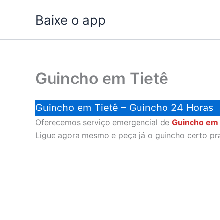
Ir
Baixe o app
para
o
conteúdo
Guincho em Tietê
Guincho em Tietê – Guincho 24 Horas
Oferecemos serviço emergencial de
Guincho em 
Ligue agora mesmo e peça já o guincho certo pr