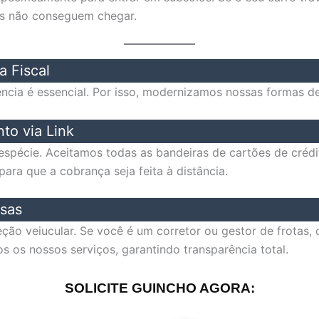
os não conseguem chegar.
a Fiscal
ência é essencial. Por isso, modernizamos nossas formas d
to via Link
spécie. Aceitamos todas as bandeiras de cartões de crédit
ara que a cobrança seja feita à distância.
sas
ção veiucular. Se você é um corretor ou gestor de frotas
s os nossos serviços, garantindo transparência total.
SOLICITE GUINCHO AGORA: