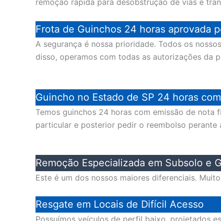
remoção rápida para desobstrução de vias e trans
Frota de Guinchos 24 horas aprovada p
A segurança é nossa prioridade. Todos os noss
disso, operamos com todas as autorizações da pre
Guincho no Estado de SP 24 horas com 
Temos guinchos 24 horas com emissão de nota fis
particular e posterior pedir o reembolso perante
Remoção Especializada em Subsolo e G
Este é um dos nossos maiores diferenciais. Muit
Resgate em Locais de Difícil Acesso
Possuímos veículos de perfil baixo, projetados 