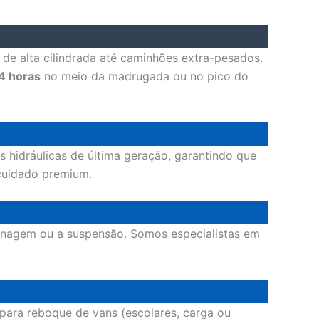
de alta cilindrada até caminhões extra-pesados.
4 horas
no meio da madrugada ou no pico do
s hidráulicas de última geração, garantindo que
cuidado premium.
renagem ou a suspensão. Somos especialistas em
para reboque de vans (escolares, carga ou