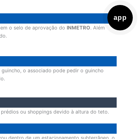
app
suem o selo de aprovação do
INMETRO
. Além
do.
o guincho, o associado pode pedir o guincho
do.
rédios ou shoppings devido à altura do teto.
ravou dentro de um estacionamento subterrâneo, o