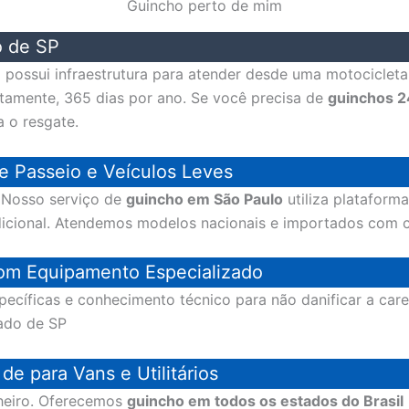
Guincho perto de mim
o de SP
possui infraestrutura para atender desde uma motocicleta 
ptamente, 365 dias por ano. Se você precisa de
guinchos 2
a o resgate.
e Passeio e Veículos Leves
? Nosso serviço de
guincho em São Paulo
utiliza plataforma
dicional. Atendemos modelos nacionais e importados com 
om Equipamento Especializado
pecíficas e conhecimento técnico para não danificar a ca
ado de SP
e para Vans e Utilitários
nheiro. Oferecemos
guincho em todos os estados do Brasil