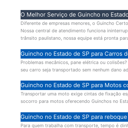
O Melhor Serviço de Guincho no Estad
Diferente de empresas menores, o Guincho Certo 
Nossa central de atendimento funciona ininterru
trânsito paulistano, nossa equipe está pronta par
Guincho no Estado de SP para Carros d
Problemas mecânicos, pane elétrica ou colisões
seu carro seja transportado sem nenhum dano a
Guincho no Estado de SP para Motos c
Transportar uma moto exige cintas de fixação es
socorro para motos oferecendo Guinchos no Est
Guincho no Estado de SP para reboque d
Para quem trabalha com transporte, tempo é di