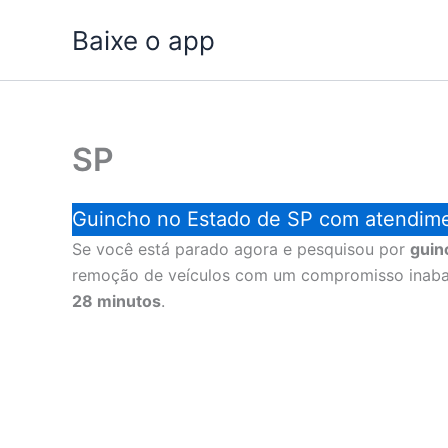
Ir
Baixe o app
para
o
conteúdo
SP
Guincho no Estado de SP com atendim
Se você está parado agora e pesquisou por
guin
remoção de veículos com um compromisso inabaláv
28 minutos
.