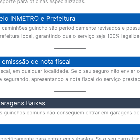
porte para oficinas especializadas.
elo INMETRO e Prefeitura
os caminhões guincho são periodicamente revisados e pos
feitura local, garantindo que o serviço seja 100% legaliza
emisssão de nota fiscal
cal, em qualquer localidade. Se o seu seguro não enviar 
 a segurando, apresentando a nota fiscal do serviço presta
aragens Baixas
os guinchos comuns não conseguem entrar em garagens de p
especificamente para entrar em subsolos. Se o seu carro t