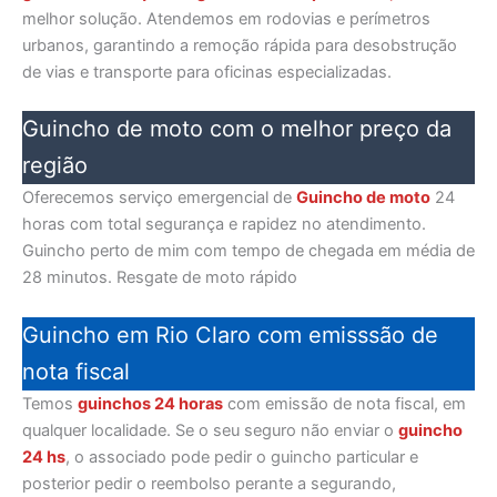
melhor solução. Atendemos em rodovias e perímetros
urbanos, garantindo a remoção rápida para desobstrução
de vias e transporte para oficinas especializadas.
Guincho de moto com o melhor preço da
região
Oferecemos serviço emergencial de
Guincho de moto
24
horas com total segurança e rapidez no atendimento.
Guincho perto de mim com tempo de chegada em média de
28 minutos. Resgate de moto rápido
Guincho em Rio Claro com emisssão de
nota fiscal
Temos
guinchos 24 horas
com emissão de nota fiscal, em
qualquer localidade. Se o seu seguro não enviar o
guincho
24 hs
, o associado pode pedir o guincho particular e
posterior pedir o reembolso perante a segurando,