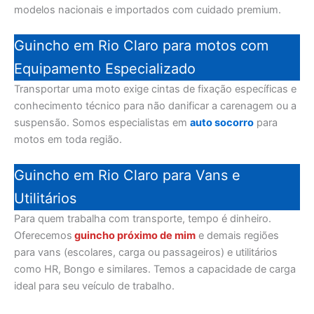
modelos nacionais e importados com cuidado premium.
Guincho em Rio Claro para motos com
Equipamento Especializado
Transportar uma moto exige cintas de fixação específicas e
conhecimento técnico para não danificar a carenagem ou a
suspensão. Somos especialistas em
auto socorro
para
motos em toda região.
Guincho em Rio Claro para Vans e
Utilitários
Para quem trabalha com transporte, tempo é dinheiro.
Oferecemos
guincho próximo de mim
e demais regiões
para vans (escolares, carga ou passageiros) e utilitários
como HR, Bongo e similares. Temos a capacidade de carga
ideal para seu veículo de trabalho.