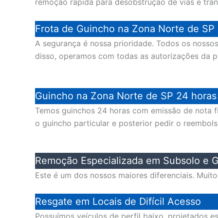
remoção rápida para desobstrução de vias e trans
Frota de Guincho na Zona Norte de SP 
A segurança é nossa prioridade. Todos os noss
disso, operamos com todas as autorizações da pre
Guincho na Zona Norte de SP 24 horas 
Temos guinchos 24 horas com emissão de nota fis
o guincho particular e posterior pedir o reembol
Remoção Especializada em Subsolo e G
Este é um dos nossos maiores diferenciais. Muit
Resgate em Locais de Difícil Acesso
Possuímos veículos de perfil baixo, projetados 