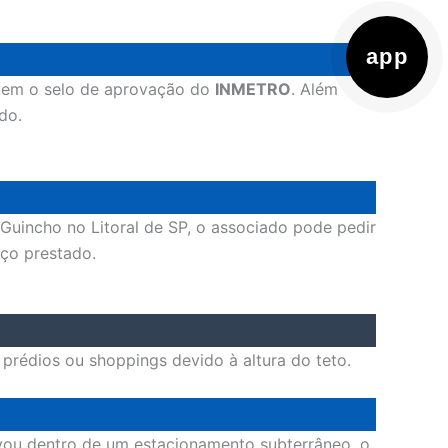
app
suem o selo de aprovação do
INMETRO
. Além
do.
Guincho no Litoral de SP, o associado pode pedir
iço prestado.
rédios ou shoppings devido à altura do teto.
ravou dentro de um estacionamento subterrâneo, o