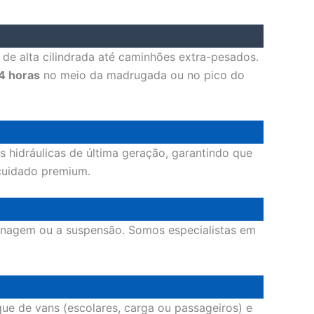
de alta cilindrada até caminhões extra-pesados.
4 horas
no meio da madrugada ou no pico do
s hidráulicas de última geração, garantindo que
cuidado premium.
renagem ou a suspensão. Somos especialistas em
e de vans (escolares, carga ou passageiros) e