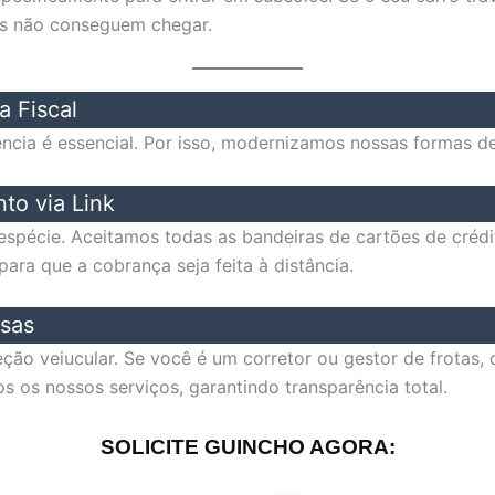
os não conseguem chegar.
a Fiscal
ência é essencial. Por isso, modernizamos nossas formas d
to via Link
spécie. Aceitamos todas as bandeiras de cartões de crédit
ara que a cobrança seja feita à distância.
sas
ção veiucular. Se você é um corretor ou gestor de frotas
s os nossos serviços, garantindo transparência total.
SOLICITE GUINCHO AGORA: