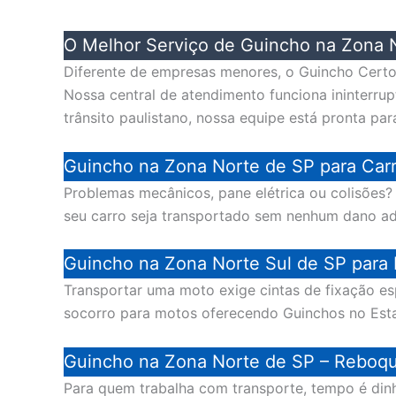
O Melhor Serviço de Guincho na Zona 
Diferente de empresas menores, o Guincho Certo 
Nossa central de atendimento funciona ininterru
trânsito paulistano, nossa equipe está pronta par
Guincho na Zona Norte de SP para Carr
Problemas mecânicos, pane elétrica ou colisões
seu carro seja transportado sem nenhum dano a
Guincho na Zona Norte Sul de SP para
Transportar uma moto exige cintas de fixação es
socorro para motos oferecendo Guinchos no Est
Guincho na Zona Norte de SP – Reboque 
Para quem trabalha com transporte, tempo é dinh