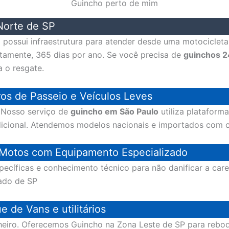
Guincho perto de mim
Norte de SP
possui infraestrutura para atender desde uma motocicleta 
ptamente, 365 dias por ano. Se você precisa de
guinchos 2
a o resgate.
os de Passeio e Veículos Leves
? Nosso serviço de
guincho em São Paulo
utiliza plataforma
dicional. Atendemos modelos nacionais e importados com 
 Motos com Equipamento Especializado
pecíficas e conhecimento técnico para não danificar a ca
ado de SP
de Vans e utilitários
eiro. Oferecemos Guincho na Zona Leste de SP para reboqu