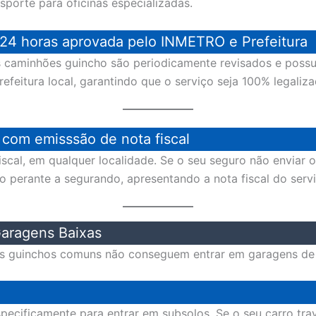
porte para oficinas especializadas.
24 horas aprovada pelo INMETRO e Prefeitura
os caminhões guincho são periodicamente revisados e pos
feitura local, garantindo que o serviço seja 100% legaliza
com emisssão de nota fiscal
cal, em qualquer localidade. Se o seu seguro não enviar o
so perante a segurando, apresentando a nota fiscal do serv
aragens Baixas
os guinchos comuns não conseguem entrar em garagens de p
especificamente para entrar em subsolos. Se o seu carro t