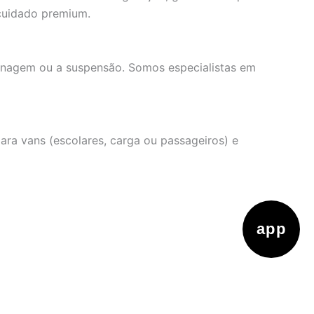
cuidado premium.
renagem ou a suspensão. Somos especialistas em
ara vans (escolares, carga ou passageiros) e
app