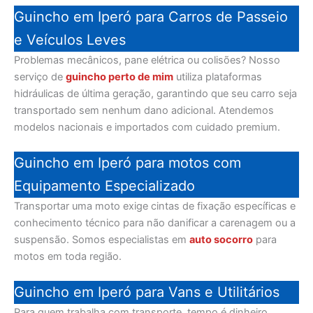
Guincho em Iperó para Carros de Passeio
e Veículos Leves
Problemas mecânicos, pane elétrica ou colisões? Nosso
serviço de
guincho perto de mim
utiliza plataformas
hidráulicas de última geração, garantindo que seu carro seja
transportado sem nenhum dano adicional. Atendemos
modelos nacionais e importados com cuidado premium.
Guincho em Iperó para motos com
Equipamento Especializado
Transportar uma moto exige cintas de fixação específicas e
conhecimento técnico para não danificar a carenagem ou a
suspensão. Somos especialistas em
auto socorro
para
motos em toda região.
Guincho em Iperó para Vans e Utilitários
Para quem trabalha com transporte, tempo é dinheiro.