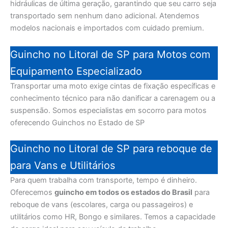
hidráulicas de última geração, garantindo que seu carro seja
transportado sem nenhum dano adicional. Atendemos
modelos nacionais e importados com cuidado premium.
Guincho no Litoral de SP para Motos com
Equipamento Especializado
Transportar uma moto exige cintas de fixação específicas e
conhecimento técnico para não danificar a carenagem ou a
suspensão. Somos especialistas em socorro para motos
oferecendo Guinchos no Estado de SP
Guincho no Litoral de SP para reboque de
para Vans e Utilitários
Para quem trabalha com transporte, tempo é dinheiro.
Oferecemos
guincho em todos os estados do Brasil
para
reboque de vans (escolares, carga ou passageiros) e
utilitários como HR, Bongo e similares. Temos a capacidade