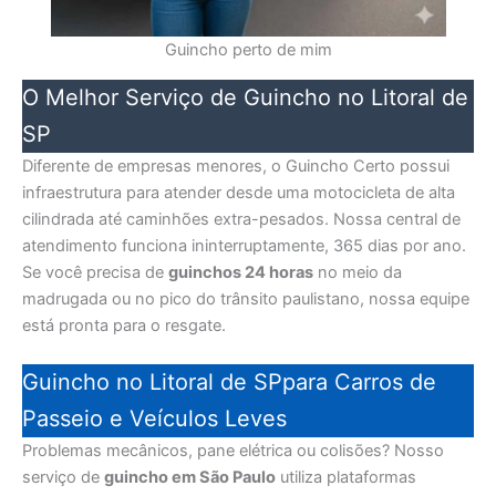
Guincho perto de mim
O Melhor Serviço de Guincho no Litoral de
SP
Diferente de empresas menores, o Guincho Certo possui
infraestrutura para atender desde uma motocicleta de alta
cilindrada até caminhões extra-pesados. Nossa central de
atendimento funciona ininterruptamente, 365 dias por ano.
Se você precisa de
guinchos 24 horas
no meio da
madrugada ou no pico do trânsito paulistano, nossa equipe
está pronta para o resgate.
Guincho no Litoral de SPpara Carros de
Passeio e Veículos Leves
Problemas mecânicos, pane elétrica ou colisões? Nosso
serviço de
guincho em São Paulo
utiliza plataformas