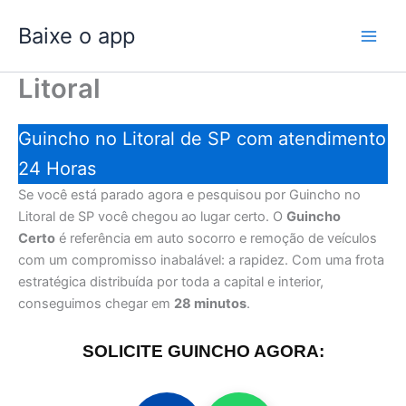
Ir
Baixe o app
para
o
conteúdo
Litoral
Guincho no Litoral de SP com atendimento
24 Horas
Se você está parado agora e pesquisou por Guincho no
Litoral de SP você chegou ao lugar certo. O
Guincho
Certo
é referência em auto socorro e remoção de veículos
com um compromisso inabalável: a rapidez. Com uma frota
estratégica distribuída por toda a capital e interior,
conseguimos chegar em
28 minutos
.
SOLICITE GUINCHO AGORA: