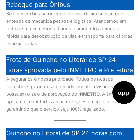
Reboque para Ônibus
Se o seu ônibus parou, você precisa de um serviço que
entenda de mecânica pesada e logística. Atendemos em
rodovias e perímetros urbanos, garantindo a remoção
rápida para desobstrução de vias e transporte para oficinas
especializadas.
Frota de Guincho no Litoral de SP 24
horas aprovada pelo INMETRO e Prefeitura
A segurança é nossa prioridade. Todos os nossos
caminhões guincho são periodicamente revisados e
app
possuem o selo de aprovação do
INMETRO
. Além disso,
operamos com todas as autorizações da prefeitura local,
garantindo que o serviço seja 100% legalizado.
Guincho no Litoral de SP 24 horas com