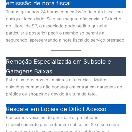
emisssão de nota fiscal
Temos guinchos 24 horas com emissão de nota fiscal, em
qualquer localidade. Se o seu seguro não enviar oGuincho
no Litoral de SP, o associado pode pedir o guincho
particular e posterior pedir o reembolso perante a
segurando, apresentando a nota fiscal do serviço prestado.
Remoção Especializada em Subsolo e
Garagens Baixas
Este é um dos nossos maiores diferenciais. Muitos
guinchos comuns não conseguem entrar em garagens de
prédios ou shoppings devido à altura do teto.
Resgate em Locais de Difícil Acesso
Possuímos veículos de perfil baixo, projetados
especificamente para entrar em subsolos. Se o seu carro
travou dentro de um estacionamento subterrâneo, o