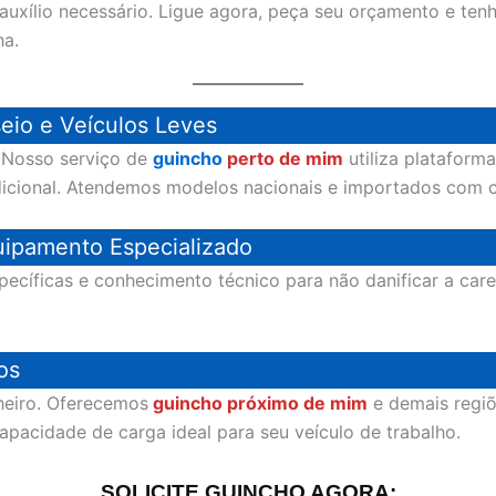
 auxílio necessário. Ligue agora, peça seu orçamento e tenh
ha.
eio e Veículos Leves
? Nosso serviço de
guincho
perto de mim
utiliza plataforma
dicional. Atendemos modelos nacionais e importados com 
ipamento Especializado
pecíficas e conhecimento técnico para não danificar a ca
os
heiro. Oferecemos
guincho próximo de mim
e demais regiõ
capacidade de carga ideal para seu veículo de trabalho.
SOLICITE GUINCHO AGORA: