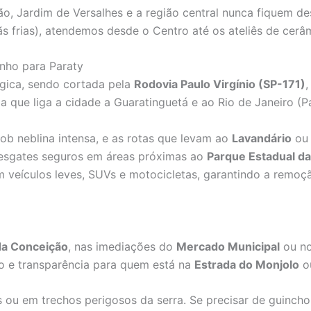
cão, Jardim de Versalhes e a região central nunca fiquem 
ãs frias), atendemos desde o Centro até os ateliês de cerâ
nho para Paraty
égica, sendo cortada pela
Rodovia Paulo Virgínio (SP-171)
,
que liga a cidade a Guaratinguetá e ao Rio de Janeiro (Pa
ob neblina intensa, e as rotas que levam ao
Lavandário
ou
resgates seguros em áreas próximas ao
Parque Estadual d
m veículos leves, SUVs e motocicletas, garantindo a remoçã
da Conceição
, nas imediações do
Mercado Municipal
ou no
o e transparência para quem está na
Estrada do Monjolo
ou
s ou em trechos perigosos da serra. Se precisar de guinc