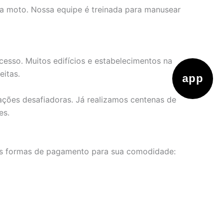
ua moto. Nossa equipe é treinada para manusear
cesso. Muitos edifícios e estabelecimentos na
itas.
app
ações desafiadoras. Já realizamos centenas de
es.
las formas de pagamento para sua comodidade: