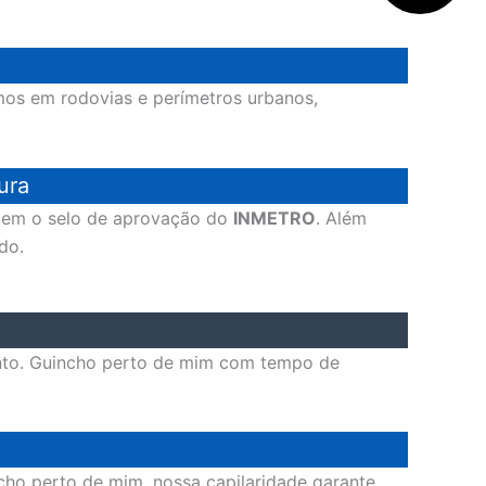
mos em rodovias e perímetros urbanos,
ura
suem o selo de aprovação do
INMETRO
. Além
do.
nto. Guincho perto de mim com tempo de
cho perto de mim, nossa capilaridade garante