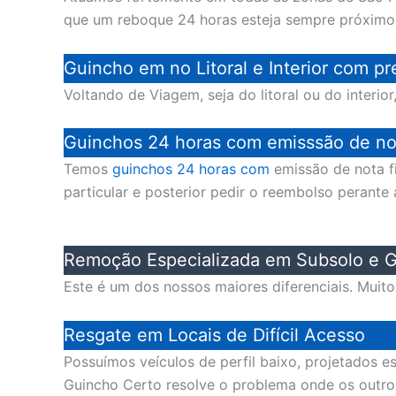
que um reboque 24 horas esteja sempre próximo
Guincho em no Litoral e Interior com pr
Voltando de Viagem, seja do litoral ou do interi
Guinchos 24 horas com emisssão de not
Temos
guinchos 24 horas com
emissão de nota fi
particular e posterior pedir o reembolso perante
Remoção Especializada em Subsolo e G
Este é um dos nossos maiores diferenciais. Muit
Resgate em Locais de Difícil Acesso
Possuímos veículos de perfil baixo, projetados 
Guincho Certo resolve o problema onde os outr