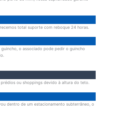
ferecemos total suporte com reboque 24 horas.
o guincho, o associado pode pedir o guincho
do.
rédios ou shoppings devido à altura do teto.
ravou dentro de um estacionamento subterrâneo, o