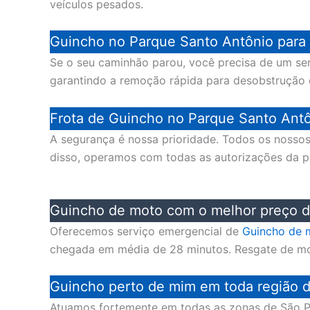
veículos pesados.
Guincho no Parque Santo Antônio para
Se o seu caminhão parou, você precisa de um se
garantindo a remoção rápida para desobstrução de
Frota de Guincho no Parque Santo Antô
A segurança é nossa prioridade. Todos os noss
disso, operamos com todas as autorizações da pre
Guincho de moto com o melhor preço d
Oferecemos serviço emergencial de
Guincho de 
chegada em média de 28 minutos. Resgate de mo
Guincho perto de mim em toda região 
Atuamos fortemente em todas as zonas de São P