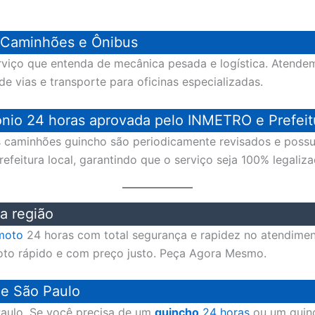
 Caminhões e Ônibus
rviço que entenda de mecânica pesada e logística. Atende
 vias e transporte para oficinas especializadas.
nio 24 horas aprovada pelo INMETRO e Prefeit
os caminhões guincho são periodicamente revisados e pos
feitura local, garantindo que o serviço seja 100% legaliza
a região
moto
24 horas com total segurança e rapidez no atendime
to rápido e com preço justo. Peça Agora Mesmo.
de São Paulo
aulo. Se você precisa de um
guincho
24 horas
ou um guin