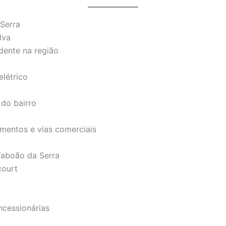
Serra
lva
dente na região
létrico
 do bairro
mentos e vias comerciais
 Taboão da Serra
court
ncessionárias