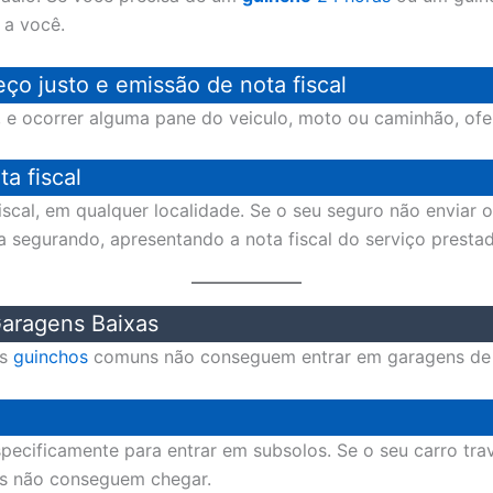
 a você.
eço justo e emissão de nota fiscal
or, e ocorrer alguma pane do veiculo, moto ou caminhão, o
a fiscal
scal, em qualquer localidade. Se o seu seguro não enviar 
 a segurando, apresentando a nota fiscal do serviço presta
aragens Baixas
os
guinchos
comuns não conseguem entrar em garagens de p
especificamente para entrar em subsolos. Se o seu carro t
os não conseguem chegar.