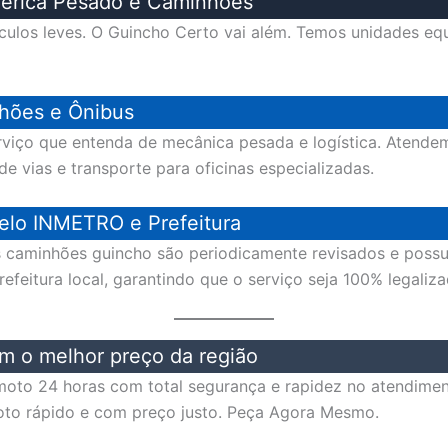
mérica Pesado e Caminhões
ulos leves. O Guincho Certo vai além. Temos unidades equ
hões e Ônibus
rviço que entenda de mecânica pesada e logística. Atende
 vias e transporte para oficinas especializadas.
elo INMETRO e Prefeitura
os caminhões guincho são periodicamente revisados e pos
feitura local, garantindo que o serviço seja 100% legaliza
m o melhor preço da região
moto 24 horas com total segurança e rapidez no atendime
to rápido e com preço justo. Peça Agora Mesmo.