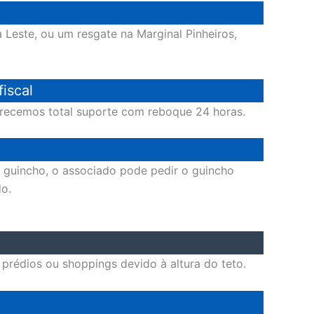
a Leste, ou um resgate na Marginal Pinheiros,
iscal
ferecemos total suporte com reboque 24 horas.
o guincho, o associado pode pedir o guincho
do.
rédios ou shoppings devido à altura do teto.