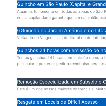
Guincho em São Paulo (Capital e Grand
Atuamos fortemente em todas as zonas de São P
nossa capilaridade garante que um caminhão est
GGuincho no Jardim América e no Litoral
Voltando de Viagem, seja do litoral ou do interi
Guinchos 24 horas com emisssão de not
Temos guinchos 24 horas com emissão de nota fis
particular e posterior pedir o reembolso perante
Remoção Especializada em Subsolo e G
Este é um dos nossos maiores diferenciais. Muit
Resgate em Locais de Difícil Acesso