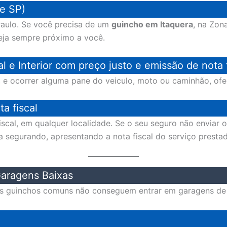
e SP)
aulo. Se você precisa de um
guincho em Itaquera
, na Zon
eja sempre próximo a você.
 e Interior com preço justo e emissão de nota f
or, e ocorrer alguma pane do veiculo, moto ou caminhão, o
a fiscal
cal, em qualquer localidade. Se o seu seguro não enviar 
 a segurando, apresentando a nota fiscal do serviço presta
aragens Baixas
os guinchos comuns não conseguem entrar em garagens de p