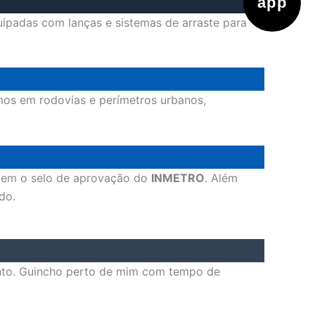
app
ipadas com lanças e sistemas de arraste para
mos em rodovias e perímetros urbanos,
suem o selo de aprovação do
INMETRO
. Além
do.
nto. Guincho perto de mim com tempo de