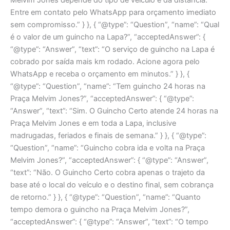
Entre em contato pelo WhatsApp para orçamento imediato
sem compromisso.” } }, { “@type”: “Question”, “name”: “Qual
é o valor de um guincho na Lapa?”, “acceptedAnswer”: {
“@type”: “Answer”, “text”: “O serviço de guincho na Lapa é
cobrado por saída mais km rodado. Acione agora pelo
WhatsApp e receba o orçamento em minutos.” } }, {
“@type”: “Question”, “name”: “Tem guincho 24 horas na
Praça Melvim Jones?”, “acceptedAnswer”: { “@type”:
“Answer”, “text”: “Sim. O Guincho Certo atende 24 horas na
Praça Melvim Jones e em toda a Lapa, inclusive
madrugadas, feriados e finais de semana.” } }, { “@type”:
“Question”, “name”: “Guincho cobra ida e volta na Praça
Melvim Jones?”, “acceptedAnswer”: { “@type”: “Answer”,
“text”: “Não. O Guincho Certo cobra apenas o trajeto da
base até o local do veículo e o destino final, sem cobrança
de retorno.” } }, { “@type”: “Question”, “name”: “Quanto
tempo demora o guincho na Praça Melvim Jones?”,
“acceptedAnswer”: { “@type”: “Answer”, “text”: “O tempo