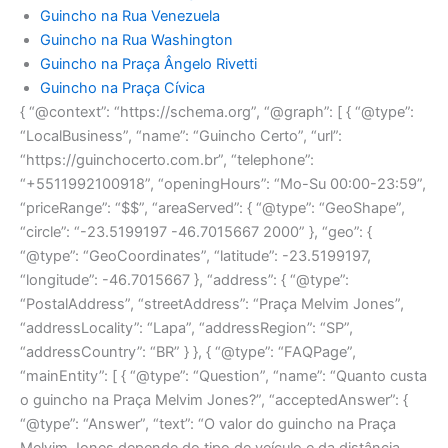
Guincho na Rua Venezuela
Guincho na Rua Washington
Guincho na Praça Ângelo Rivetti
Guincho na Praça Cívica
{ “@context”: “https://schema.org”, “@graph”: [ { “@type”:
“LocalBusiness”, “name”: “Guincho Certo”, “url”:
“https://guinchocerto.com.br”, “telephone”:
“+5511992100918”, “openingHours”: “Mo-Su 00:00-23:59”,
“priceRange”: “$$”, “areaServed”: { “@type”: “GeoShape”,
“circle”: “-23.5199197 -46.7015667 2000” }, “geo”: {
“@type”: “GeoCoordinates”, “latitude”: -23.5199197,
“longitude”: -46.7015667 }, “address”: { “@type”:
“PostalAddress”, “streetAddress”: “Praça Melvim Jones”,
“addressLocality”: “Lapa”, “addressRegion”: “SP”,
“addressCountry”: “BR” } }, { “@type”: “FAQPage”,
“mainEntity”: [ { “@type”: “Question”, “name”: “Quanto custa
o guincho na Praça Melvim Jones?”, “acceptedAnswer”: {
“@type”: “Answer”, “text”: “O valor do guincho na Praça
Melvim Jones depende do tipo de veículo e da distância.