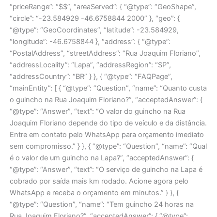
“priceRange”: “$$”, “areaServed”: { “@type”: “GeoShape”,
“circle”: “-23.584929 -46.6758844 2000” }, “geo”: {
“@type”: “GeoCoordinates”, “latitude”: -23.584929,
“longitude”: -46.6758844 }, “address”: { “@type”:
“PostalAddress”, “streetAddress”: “Rua Joaquim Floriano”,
“addressLocality”: “Lapa”, “addressRegion”: “SP”,
“addressCountry”: “BR” } }, { “@type”: “FAQPage”,
“mainEntity”: [ { “@type”: “Question”, “name”: “Quanto custa
o guincho na Rua Joaquim Floriano?”, “acceptedAnswer”: {
“@type”: “Answer”, “text”: “O valor do guincho na Rua
Joaquim Floriano depende do tipo de veículo e da distância.
Entre em contato pelo WhatsApp para orçamento imediato
sem compromisso.” } }, { “@type”: “Question”, “name”: “Qual
é o valor de um guincho na Lapa?”, “acceptedAnswer”: {
“@type”: “Answer”, “text”: “O serviço de guincho na Lapa é
cobrado por saída mais km rodado. Acione agora pelo
WhatsApp e receba o orçamento em minutos.” } }, {
“@type”: “Question”, “name”: “Tem guincho 24 horas na
Rua Joaquim Floriano?”, “acceptedAnswer”: { “@type”: