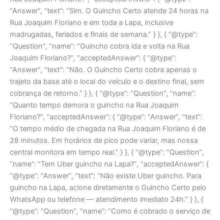
“Answer”, “text”: “Sim. O Guincho Certo atende 24 horas na
Rua Joaquim Floriano e em toda a Lapa, inclusive
madrugadas, feriados e finais de semana.” } }, { “@type”:
“Question”, “name”: “Guincho cobra ida e volta na Rua
Joaquim Floriano?”, “acceptedAnswer”: { “@type”:
“Answer”, “text”: “Não. O Guincho Certo cobra apenas o
trajeto da base até o local do veículo e o destino final, sem
cobrança de retorno.” } }, { “@type”: “Question”, “name”:
“Quanto tempo demora o guincho na Rua Joaquim
Floriano?”, “acceptedAnswer”: { “@type”: “Answer”, “text”:
“O tempo médio de chegada na Rua Joaquim Floriano é de
28 minutos. Em horários de pico pode variar, mas nossa
central monitora em tempo real.” } }, { “@type”: “Question”,
“name”: “Tem Uber guincho na Lapa?”, “acceptedAnswer”: {
“@type”: “Answer”, “text”: “Não existe Uber guincho. Para
guincho na Lapa, acione diretamente o Guincho Certo pelo
WhatsApp ou telefone — atendimento imediato 24h.” } }, {
“@type”: “Question”, “name”: “Como é cobrado o serviço de